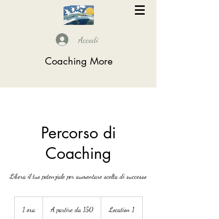
Accedi
Coaching More
Percorso di
Coaching
Libera il tuo potenziale per aumentare scelta di successo
A
partire
1 ora
1
A partire da 150
Location 1
da
150
o